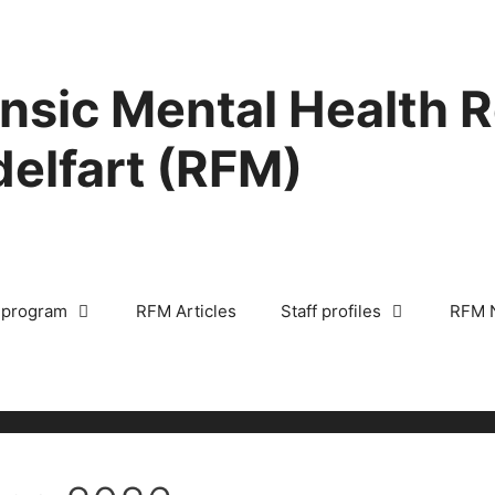
nsic Mental Health 
elfart (RFM)
 program
RFM Articles
Staff profiles
RFM 