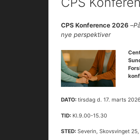
CPS Konfere
CPS Konference 2026
–
På
nye perspektiver
Cent
Sund
Fors
konf
DATO:
tirsdag d. 17. marts 202
TID:
Kl.9.00-15.30
STED:
Severin, Skovsvinget 25,