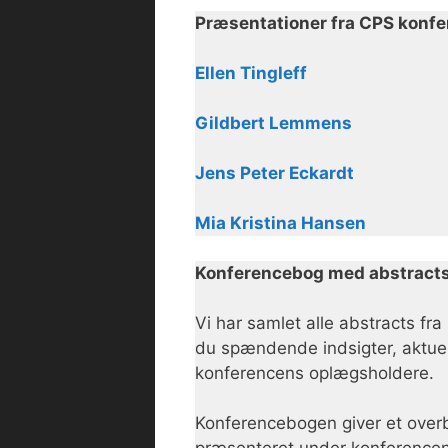
Præsentationer fra CPS konf
Ellen Tingleff
Gildbert Lemmens
Jens Peter Eckardt
Mia Kristina Hansen
Konferencebog med abstract
Vi har samlet alle abstracts fr
du spændende indsigter, aktuel
konferencens oplægsholdere.
Konferencebogen giver et overb