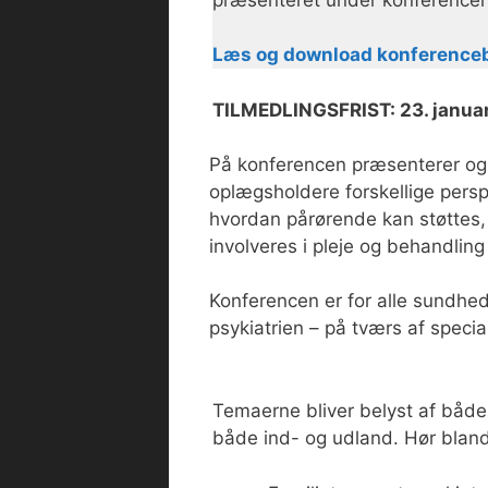
præsenteret under konferencen
Læs og download konference
TILMEDLINGSFRIST: 23. januar
På konferencen præsenterer og 
oplægsholdere forskellige persp
hvordan pårørende kan støttes,
involveres i pleje og behandling 
Konferencen er for alle sundhed
psykiatrien – på tværs af special
Temaerne bliver belyst af båd
både ind- og udland. Hør bland