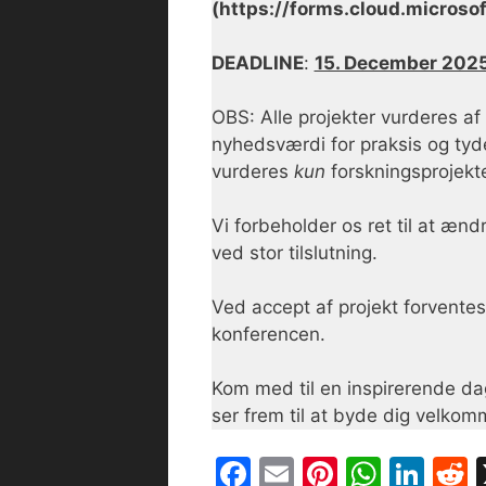
(https://forms.cloud.micros
DEADLINE
:
15. December 202
OBS: Alle projekter vurderes af 
nyhedsværdi for praksis og tydel
vurderes
kun
forskningsprojekte
Vi forbeholder os ret til at ænd
ved stor tilslutning.
Ved accept af projekt forventes
konferencen.
Kom med til en inspirerende da
ser frem til at byde dig velkom
F
E
Pi
W
Li