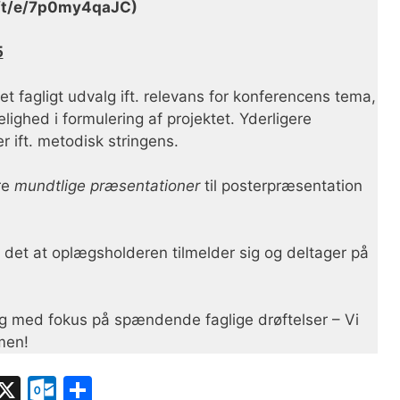
oft/e/7p0my4qaJC)
5
et fagligt udvalg ift. relevans for konferencens tema,
ighed i formulering af projektet. Yderligere
r ift. metodisk stringens.
re
mundtlige præsentationer
til posterpræsentation
 det at oplægsholderen tilmelder sig og deltager på
g med fokus på spændende faglige drøftelser – Vi
men!
R
X
O
S