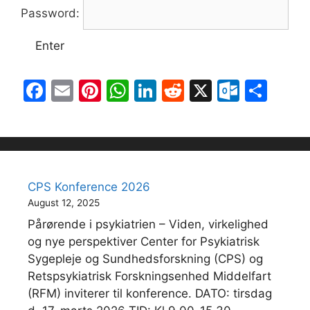
Password:
F
E
Pi
W
Li
R
X
O
S
a
m
nt
h
n
e
ut
h
c
ai
er
at
k
d
lo
ar
e
l
e
s
e
di
o
e
b
st
A
dI
t
k.
CPS Konference 2026
o
p
n
c
August 12, 2025
o
p
o
Pårørende i psykiatrien – Viden, virkelighed
k
m
og nye perspektiver Center for Psykiatrisk
Sygepleje og Sundhedsforskning (CPS) og
Retspsykiatrisk Forskningsenhed Middelfart
(RFM) inviterer til konference. DATO: tirsdag